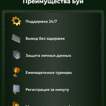
Преимущества Буй
Поддержка 24/7
Вывод без задержек
Защита личных данных
Еженедельные турниры
Регистрация за минуту