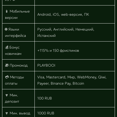
📱 Мобильные
Android, iOS, web-версия, ПК
версии
🌐 Языки
Русский, Английский, Немецкий,
интерфейса
Испанский
💰 Бонус
+115% и 150 фриспинов
новичкам
🎁 Промокод
PLAYBOOI
💳 Методы
Visa, Mastercard, Мир, WebMoney, Qiwi,
оплаты
Payeer, Binance Pay, Bitcoin
🔽 Мин.
100 RUB
депозит
🔽 Мин. вывод
1000 RUB